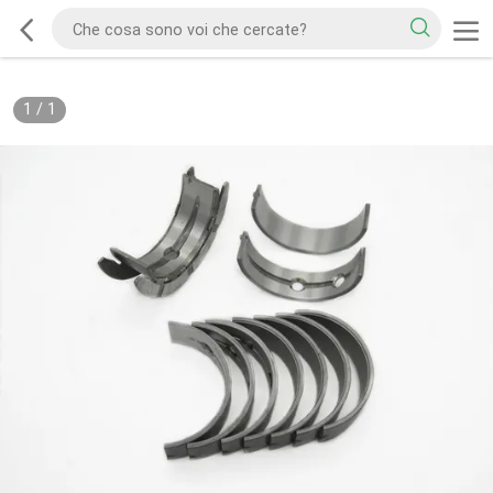
1
/
1