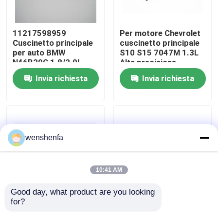
Su di noi
11217598959
Per motore Chevrolet
Cuscinetto principale
cuscinetto principale
per auto BMW
S10 S15 7047M 1.3L
Visita alla fabbrica
N46B20C 1.8/2.0L
Alta precisione
Qualità del pozzo
Invia richiesta
Invia richiesta
Controllo della qualità
Contattaci
wenshenfa
Notizie
10:41 AM
Casi
Good day, what product are you looking 
for?
Per motore Chevrolet
Per motore Chevrolet
CUSCINETTO PRINCIPALE DEL MOTORE
cuscinetto principale
Con Rod Cuscinetto