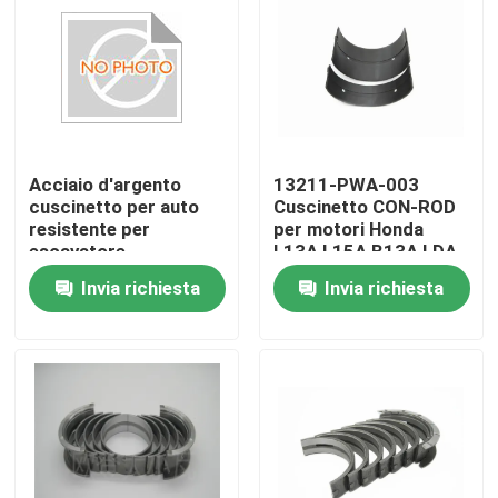
Acciaio d'argento
13211-PWA-003
cuscinetto per auto
Cuscinetto CON-ROD
resistente per
per motori Honda
escavatore
L13A L15A B13A LDA
resistente all'usura
Invia richiesta
Invia richiesta
Casa.
Prodotti
video