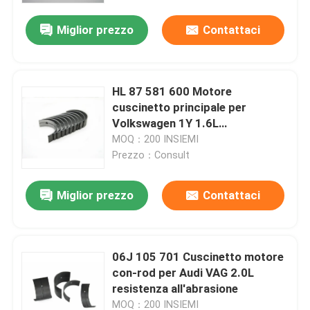
Miglior prezzo
Contattaci
HL 87 581 600 Motore
cuscinetto principale per
Volkswagen 1Y 1.6L
056.198.451A Alta precisione
MOQ：200 INSIEMI
Prezzo：Consult
Miglior prezzo
Contattaci
Casa.
06J 105 701 Cuscinetto motore
Prodotti
con-rod per Audi VAG 2.0L
resistenza all'abrasione
video
MOQ：200 INSIEMI