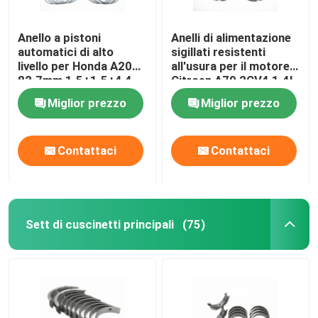
Anello a pistoni
Anelli di alimentazione
automatici di alto
sigillati resistenti
livello per Honda A20A
all'usura per il motore
82.7mm 1.5+1.5+4 4
Citroen A79 2CV4 1.4L
No.Cyl
68.5mm 1.75+2+4
Miglior prezzo
Miglior prezzo
Contattaci
Contattaci
Sett di cuscinetti principali
(75)