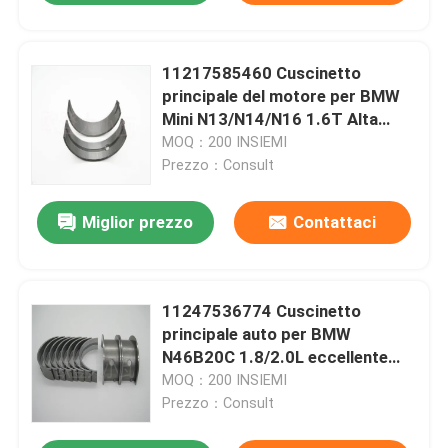
11217585460 Cuscinetto
principale del motore per BMW
Mini N13/N14/N16 1.6T Alta
resistenza
MOQ：200 INSIEMI
Prezzo：Consult
Miglior prezzo
Contattaci
11247536774 Cuscinetto
principale auto per BMW
N46B20C 1.8/2.0L eccellente
qualità
MOQ：200 INSIEMI
Prezzo：Consult