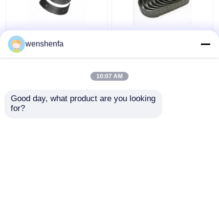
Per il motore diesel
Motore diesel in
wenshenfa
Volkswagen Con Rod
alluminio cuscinetto
con cuscinetto CWA
principale VPM279
CCZ 1.8L 06J 105 701
V6CYL KC KD Per Ford
10:07 AM
1.8L
Miglior prezzo
Miglior prezzo
Good day, what product are you looking 
for?
Contattaci
Contattaci
Osservi più
Casa
Circa noi
Contattaci
Desktop Site
Mappa del sito
Norme sulla privacy