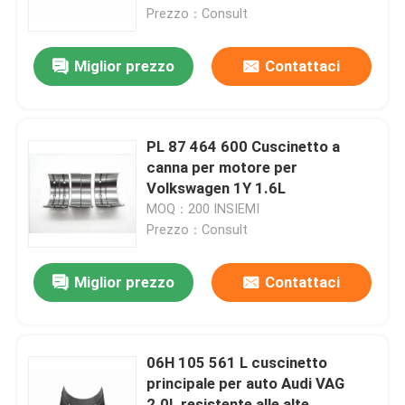
Prezzo：Consult
Su di noi
Miglior prezzo
Contattaci
Visita alla fabbrica
PL 87 464 600 Cuscinetto a
Controllo della qualità
canna per motore per
Volkswagen 1Y 1.6L
MOQ：200 INSIEMI
Contattaci
Prezzo：Consult
Notizie
Miglior prezzo
Contattaci
Casi
06H 105 561 L cuscinetto
principale per auto Audi VAG
CUSCINETTO PRINCIPALE DEL MOTORE
2.0L resistente alle alte