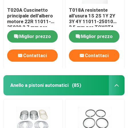
T020A Cuscinetto
T018A resistente
principale dell'albero
all'usura 1S 2S 1Y 2Y
motore 22R 11011-
3Y 4Y 11011-25010
35020 2,7 mm per
2,5 mm per TOYOTA
resistenza alle alte
Miglior prezzo
Miglior prezzo
temperature TOYOTA
Contattaci
Contattaci
Anello a pistoni automatici
(85)