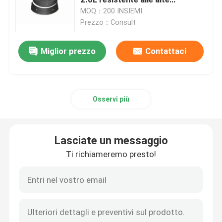
temperature
MOQ：200 INSIEMI
Prezzo：Consult
Cuscinetto principale dell'albero a gomito
Miglior prezzo
Contattaci
Cuscinetto principale dell'auto
Anello a pistoni automatici
Osservi più
Sett di cuscinetti principali
Lasciate un messaggio
cuscinetto del reattore diesel
Ti richiameremo presto!
Cuscinetto del motore
Fasce elastiche del motore