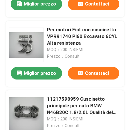
Miglior prezzo
Contattaci
Per motori Fiat con cuscinetto
VPR91740 Pl60 Excavato 6CYL
Alta resistenza
MOQ：200 INSIEMI
Prezzo：Consult
Miglior prezzo
Contattaci
11217598959 Cuscinetto
principale per auto BMW
N46B20C 1.8/2.0L Qualità del
pozzo
MOQ：200 INSIEMI
Prezzo：Consult