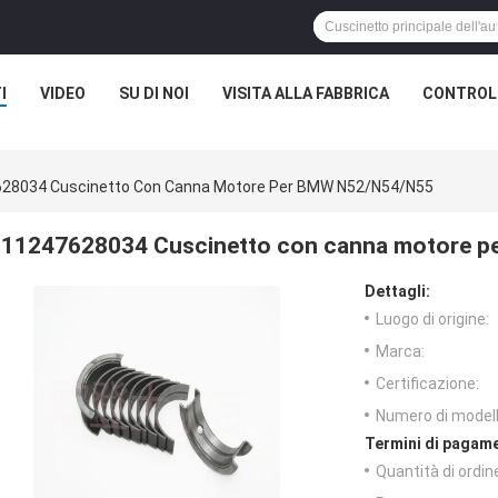
I
VIDEO
SU DI NOI
VISITA ALLA FABBRICA
CONTROLL
28034 Cuscinetto Con Canna Motore Per BMW N52/N54/N55
11247628034 Cuscinetto con canna motore 
Dettagli:
Luogo di origine:
Marca:
Certificazione:
Numero di modell
Termini di pagame
Quantità di ordin