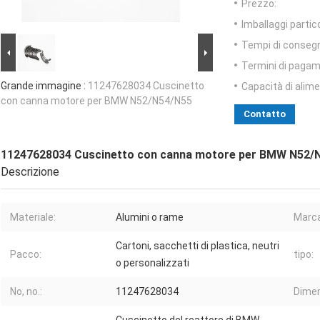
Prezzo:
Imballaggi partico
Tempi di conseg
Termini di pagam
Grande immagine :
11247628034 Cuscinetto
Capacità di alim
con canna motore per BMW N52/N54/N55
Contatto
11247628034 Cuscinetto con canna motore per BMW N52/
Descrizione
Materiale:
Alumini o rame
Marca
Cartoni, sacchetti di plastica, neutri
Pacco:
tipo:
o personalizzati
No, no.:
11247628034
Dimen