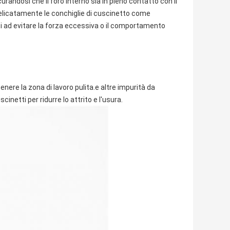
urandosi che il foro interno sia in pieno contatto con il
delicatamente le conchiglie di cuscinetto come
ti ad evitare la forza eccessiva o il comportamento
nere la zona di lavoro pulita.e altre impurità da
cinetti per ridurre lo attrito e l'usura.