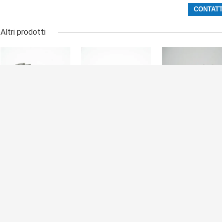
Altri prodotti
11217627039
11217585460
11247536774
Cuscinetto
Cuscinetto
Cuscinetto
principale auto
principale del
principale auto
per BMW
motore per BMW
per BMW
N52/N54/N55
Mini N13/N14/N16
N46B20C 1.8/2.
2.5/3.0T 6CYL
1.6T Alta
eccellente quali
Durabilità
resistenza