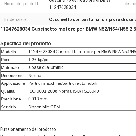
Cuscinetto del reattore di BMW
Nome del prodotto:
dislo
11247628034
Evidenziare:
Cuscinetto con bastoncino a prova di usur
11247628034 Cuscinetto motore per BMW N52/N54/N55 2.5
Specifica del prodotto
Modello
11247628034 Cuscinetto motore per BMW N52/N54/N5
Peso
1.26 kg/pc
Materiale
a base di alluminio
Dimensione
Norme
Applicazione
Parti di macchine/parti di automobili
Qualità
ISO 9001:2008 Norma ISO/TS16949
Precisione
0.013 mm
Servizio
Disponibile OEM
Funzionamento del prodotto