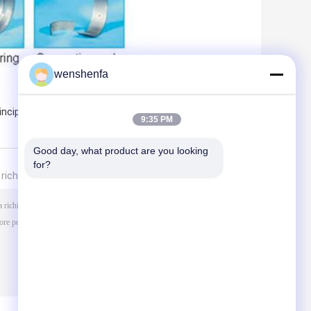
wenshenfa
,
ncipale dell'auto
Raggiro Rod Bearing
9:35 PM
Good day, what product are you looking 
for?
a richiesta direttamente a noi
(
0
/ 3000)