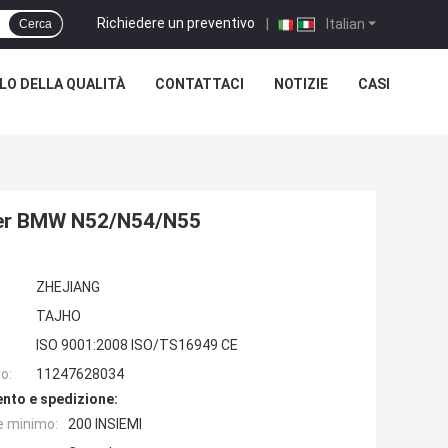
Richiedere un preventivo
|
Italian
Cerca
O DELLA QUALITÀ
CONTATTACI
NOTIZIE
CASI
per BMW N52/N54/N55
ZHEJIANG
TAJHO
ISO 9001:2008 ISO/TS16949 CE
o:
11247628034
nto e spedizione:
e minimo:
200 INSIEMI