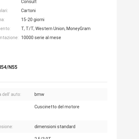
Consult
lari:
Cartoni
na:
15-20 giorni
ento:
T, T/T, Western Union, MoneyGram
entazione:
10000 serie al mese
N54/N55
 dell' auto:
bmw
Cuscinetto del motore
sione:
dimensioni standard