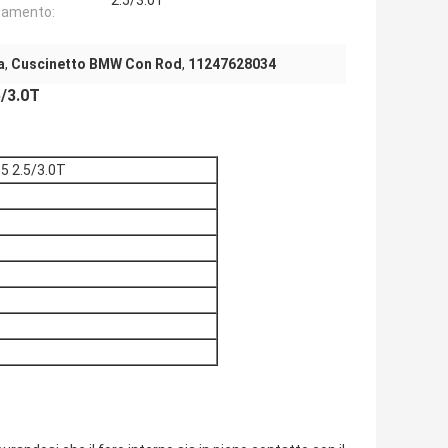
2.5/3.0T
camento:
a
,
Cuscinetto BMW Con Rod
,
11247628034
/3.0T
5 2.5/3.0T