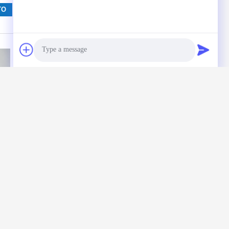
Photo
Per motori Fiat
11217598959
Video Call
con cuscinetto
Cuscinetto
VPR91740 Pl60
principale per
Audio Call
Excavato 6CYL
auto BMW
0L
Alta resistenza
N46B20C 1.8/2.0L
tà
Qualità del pozzo