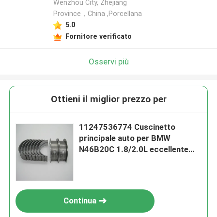
Wenzhou City, Zhejiang
Province，China ,Porcellana
5.0
Fornitore verificato
Osservi più
Ottieni il miglior prezzo per
11247536774 Cuscinetto
principale auto per BMW
N46B20C 1.8/2.0L eccellente
qualità
Continua