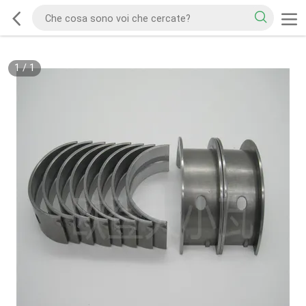
1
/
1