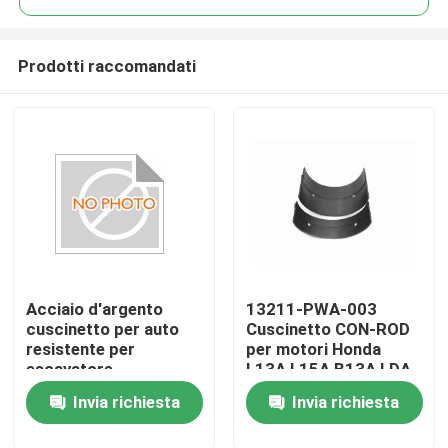
Prodotti raccomandati
Acciaio d'argento
13211-PWA-003
Casa.
cuscinetto per auto
Cuscinetto CON-ROD
resistente per
per motori Honda
escavatore
L13A L15A B13A LDA
Prodotti
resistente all'usura
Invia richiesta
Invia richiesta
video