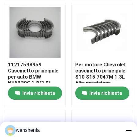
Su di noi
Visita alla fabbrica
Controllo della qualità
11217598959
Per motore Chevrolet
Cuscinetto principale
cuscinetto principale
Contattaci
per auto BMW
S10 S15 7047M 1.3L
N46B20C 1.8/2.0L
Alta precisione
Qualità del pozzo
Invia richiesta
Invia richiesta
Notizie
Casi
wenshenfa
CUSCINETTO PRINCIPALE DEL MOTORE