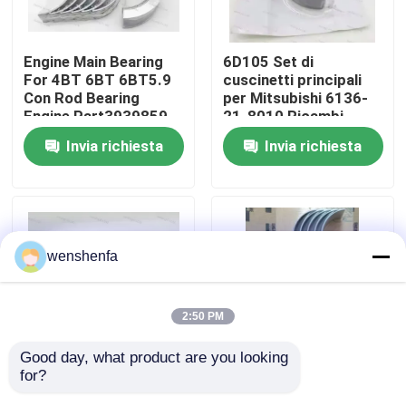
Su di noi
Engine Main Bearing
6D105 Set di
For 4BT 6BT 6BT5.9
cuscinetti principali
Con Rod Bearing
per Mitsubishi 6136-
Visita alla fabbrica
Engine Part3939859
21-8010 Ricambi
3802070
Cuscinetti per motori
Invia richiesta
Invia richiesta
diesel
Controllo della qualità
Contattaci
wenshenfa
Notizie
2:50 PM
Casi
Good day, what product are you looking 
for?
Cuscinetto principale
Parti del motore auto
CUSCINETTO PRINCIPALE DEL MOTORE
e cuscinetto a canna
cuscinetto principale