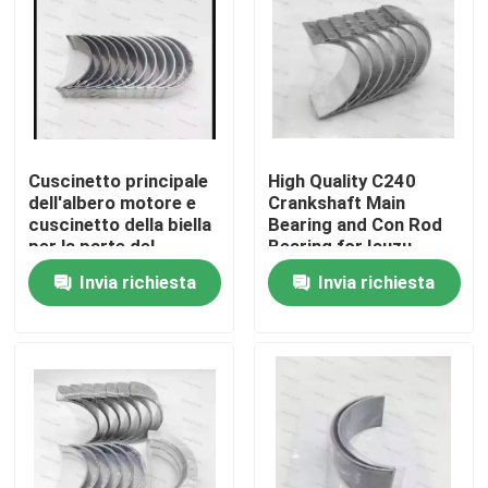
Cuscinetto principale
High Quality C240
dell'albero motore e
Crankshaft Main
cuscinetto della biella
Bearing and Con Rod
per la parte del
Bearing for Isuzu
motore diesel del
Motor Diesel Engine
Invia richiesta
Invia richiesta
motore 6D114
Part
3950661 3945918
Casa.
Prodotti
video