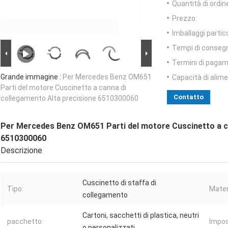
Quantità di ordin
Prezzo:
Imballaggi partico
Tempi di conseg
Termini di pagam
Grande immagine :
Per Mercedes Benz OM651
Capacità di alim
Parti del motore Cuscinetto a canna di
Contatto
collegamento Alta precisione 6510300060
Per Mercedes Benz OM651 Parti del motore Cuscinetto a ca
6510300060
Descrizione
Cuscinetto di staffa di
Tipo:
Mater
collegamento
Cartoni, sacchetti di plastica, neutri
pacchetto:
Impos
o personalizzati