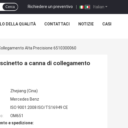
Richiedere un preventivo
|
Italian
Cerca
O DELLA QUALITÀ
CONTATTACI
NOTIZIE
CASI
Collegamento Alta Precisione 6510300060
scinetto a canna di collegamento
Zhejiang (Cina)
Mercedes Benz
ISO 9001:2008 ISO/TS16949 CE
o:
OM651
nto e spedizione: