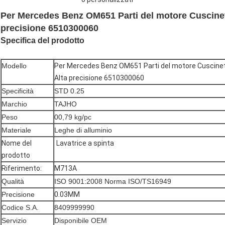
Per Mercedes Benz OM651 Parti del motore Cuscinet
precisione 6510300060
Specifica del prodotto
Modello
Per Mercedes Benz OM651 Parti del motore Cuscinet
Alta precisione 6510300060
Specificità
STD 0.25
Marchio
TAJHO
Peso
00,79 kg/pc
Materiale
Leghe di alluminio
Nome del
Lavatrice a spinta
prodotto
Riferimento:
M713A
Qualità
ISO 9001:2008 Norma ISO/TS16949
Precisione
0.03MM
Codice S.A.
8409999990
Servizio
Disponibile OEM