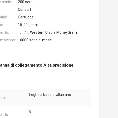
e minimo:
200 serie
Consult
lari:
Cartucce
na:
15-20 giorni
ento:
T, T/T, Western Union, MoneyGram
entazione:
10000 serie al mese
nna di collegamento Alta precisione
Leghe a base di alluminio
iale:
8
tato: