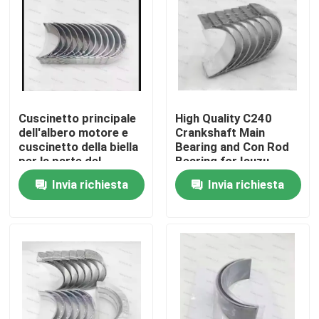
Cuscinetto principale
High Quality C240
dell'albero motore e
Crankshaft Main
cuscinetto della biella
Bearing and Con Rod
per la parte del
Bearing for Isuzu
motore diesel del
Motor Diesel Engine
Invia richiesta
Invia richiesta
motore 6D114
Part
3950661 3945918
Casa.
Prodotti
video