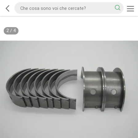
2
/
4