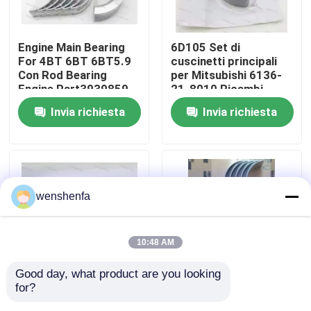
Su di noi
Engine Main Bearing
6D105 Set di
For 4BT 6BT 6BT5.9
cuscinetti principali
Con Rod Bearing
per Mitsubishi 6136-
Visita alla fabbrica
Engine Part3939859
21-8010 Ricambi
3802070
Cuscinetti per motori
Invia richiesta
Invia richiesta
diesel
Controllo della qualità
Contattaci
wenshenfa
Notizie
10:48 AM
Casi
Good day, what product are you looking 
for?
Cuscinetto principale
Parti del motore auto
CUSCINETTO PRINCIPALE DEL MOTORE
e cuscinetto a canna
cuscinetto principale