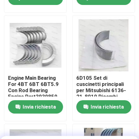
Part
3950661 3945918
Su di noi
Visita alla fabbrica
Controllo della qualità
Contattaci
Engine Main Bearing
6D105 Set di
For 4BT 6BT 6BT5.9
cuscinetti principali
Con Rod Bearing
per Mitsubishi 6136-
Notizie
Engine Part3939859
21-8010 Ricambi
3802070
Cuscinetti per motori
Invia richiesta
Invia richiesta
diesel
Casi
CUSCINETTO PRINCIPALE DEL MOTORE