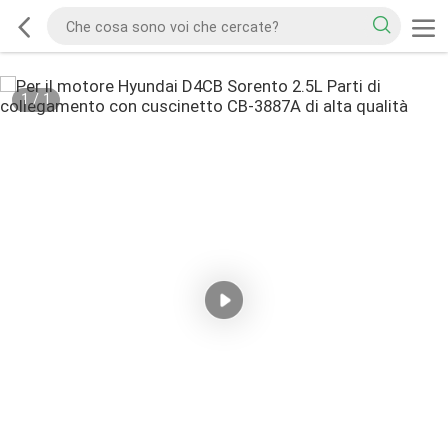
1
/
1