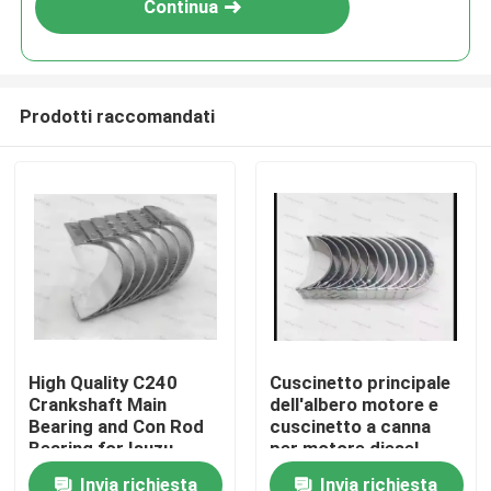
Continua
Prodotti raccomandati
Casa.
High Quality C240
Cuscinetto principale
Crankshaft Main
dell'albero motore e
Prodotti
Bearing and Con Rod
cuscinetto a canna
Bearing for Isuzu
per motore diesel
Motor Diesel Engine
Cummins 6D114 Parte
Invia richiesta
Invia richiesta
video