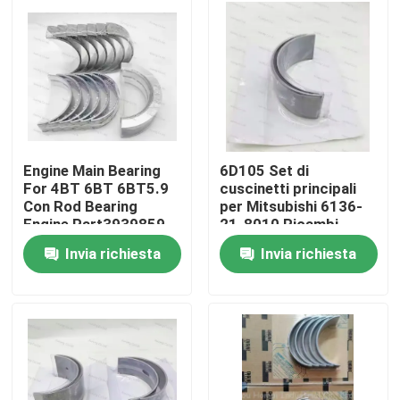
Engine Main Bearing
6D105 Set di
For 4BT 6BT 6BT5.9
cuscinetti principali
Con Rod Bearing
per Mitsubishi 6136-
Engine Part3939859
21-8010 Ricambi
3802070
Cuscinetti per motori
Invia richiesta
Invia richiesta
diesel
Casa.
Prodotti
video