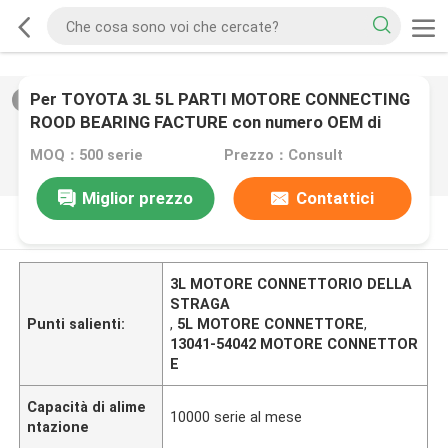
Per TOYOTA 3L 5L PARTI MOTORE CONNECTING
2
/
0
ROOD BEARING FACTURE con numero OEM di
13041-54042
MOQ：500 serie
Prezzo：Consult
Miglior prezzo
Contattici
DESCRIZIONE DI PRODOTTO
3L MOTORE CONNETTORIO DELLA
STRAGA
Punti salienti:
,
5L MOTORE CONNETTORE
,
13041-54042 MOTORE CONNETTOR
E
Capacità di alime
10000 serie al mese
ntazione