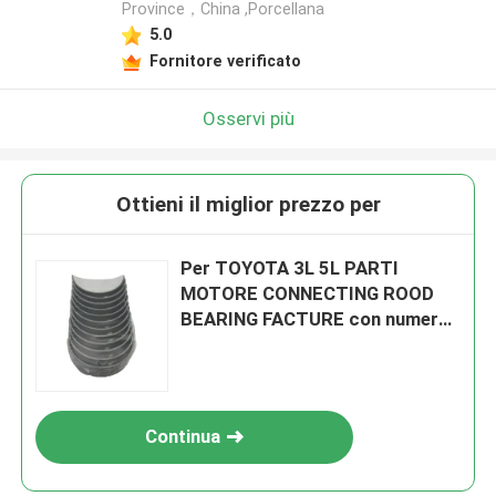
Province，China ,Porcellana
5.0
Fornitore verificato
Osservi più
Ottieni il miglior prezzo per
Per TOYOTA 3L 5L PARTI
MOTORE CONNECTING ROOD
BEARING FACTURE con numero
OEM di 13041-54042
Continua