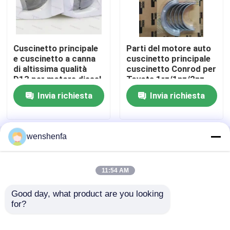
Su di noi
Cuscinetto principale
Parti del motore auto
e cuscinetto a canna
cuscinetto principale
Visita alla fabbrica
di altissima qualità
cuscinetto Conrod per
D13 per motore diesel
Toyota 1rz/1nz/2nz
Volvo parte 20530916
M703A2 M723A
Controllo della qualità
Invia richiesta
Invia richiesta
20580558
R723A
Contattaci
wenshenfa
Casa
Circa noi
Contattaci
Desktop Site
Mappa del sito
Norme sulla privacy
Notizie
11:54 AM
Casi
Good day, what product are you looking 
Qualità
CUSCINETTO PRINCIPALE DEL MOTORE
for?
Fabbrica cinese.Copyright © 2026 PingYang DEM
Auto Parts Factory. All Rights Reserved.
CUSCINETTO PRINCIPALE DEL MOTORE