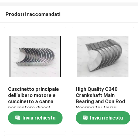
Prodotti raccomandati
Cuscinetto principale
High Quality C240
dell'albero motore e
Crankshaft Main
cuscinetto a canna
Bearing and Con Rod
per motore diesel
Bearing for Isuzu
Cummins 6D114 Parte
Motor Diesel Engine
Invia richiesta
Invia richiesta
3950661 3945918
Part