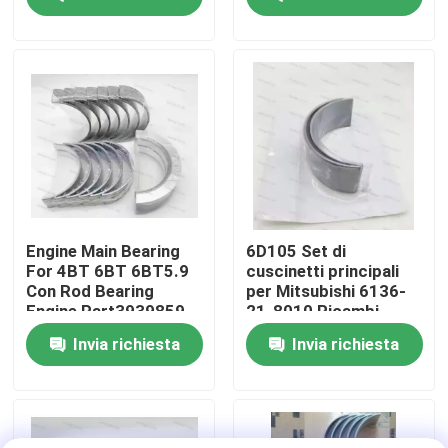
motore 6D114
Part
3950661 3945918
Su di noi
Visita alla fabbrica
Controllo della qualità
Contattaci
Engine Main Bearing
6D105 Set di
For 4BT 6BT 6BT5.9
cuscinetti principali
Con Rod Bearing
per Mitsubishi 6136-
Notizie
Engine Part3939859
21-8010 Ricambi
3802070
Cuscinetti per motori
Invia richiesta
Invia richiesta
diesel
Casi
CUSCINETTO PRINCIPALE DEL MOTORE