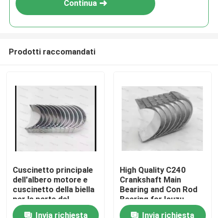
Continua
Prodotti raccomandati
Casa.
Cuscinetto principale
High Quality C240
dell'albero motore e
Crankshaft Main
Prodotti
cuscinetto della biella
Bearing and Con Rod
per la parte del
Bearing for Isuzu
motore diesel del
Motor Diesel Engine
Invia richiesta
Invia richiesta
video