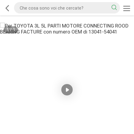
1
/
1