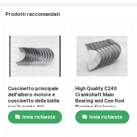
Prodotti raccomandati
Cuscinetto principale
High Quality C240
dell'albero motore e
Crankshaft Main
Casa.
cuscinetto della biella
Bearing and Con Rod
per la parte del
Bearing for Isuzu
motore diesel del
Motor Diesel Engine
Prodotti
Invia richiesta
Invia richiesta
motore 6D114
Part
3950661 3945918
video