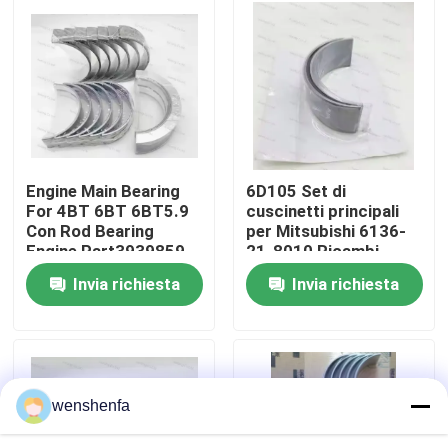
Su di noi
Visita alla fabbrica
Controllo della qualità
Engine Main Bearing
6D105 Set di
For 4BT 6BT 6BT5.9
cuscinetti principali
Con Rod Bearing
per Mitsubishi 6136-
Contattaci
Engine Part3939859
21-8010 Ricambi
3802070
Cuscinetti per motori
Invia richiesta
Invia richiesta
diesel
Notizie
Casi
wenshenfa
CUSCINETTO PRINCIPALE DEL MOTORE