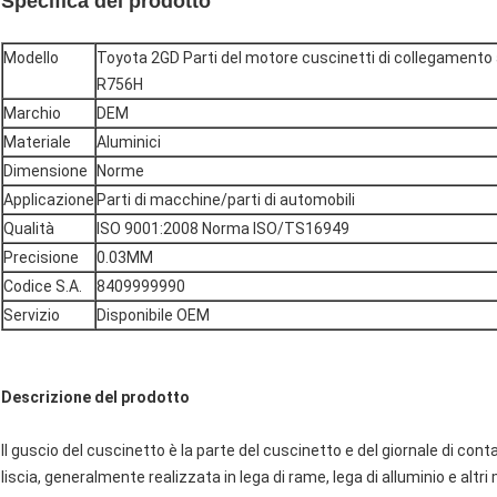
Specifica del prodotto
Modello
Toyota 2GD Parti del motore cuscinetti di collegamento
R756H
Marchio
DEM
Materiale
Aluminici
Dimensione
Norme
Applicazione
Parti di macchine/parti di automobili
Qualità
ISO 9001:2008 Norma ISO/TS16949
Precisione
0.03MM
Codice S.A.
8409999990
Servizio
Disponibile OEM
Descrizione del prodotto
Il guscio del cuscinetto è la parte del cuscinetto e del giornale di conta
liscia, generalmente realizzata in lega di rame, lega di alluminio e altri m