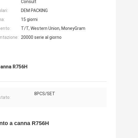
Consult
lari:
DEM PACKING
na:
15 giorni
ento:
T/T, Western Union, MoneyGram
entazione:
20000 serie al giorno
 canna R756H
8PCS/SET
tato:
ento a canna R756H