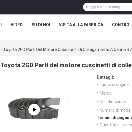
I
VIDEO
SU DI NOI
VISITA ALLA FABBRICA
CONTROLL
Toyota 2GD Parti Del Motore Cuscinetti Di Collegamento A Canna R
Toyota 2GD Parti del motore cuscinetti di co
Dettagli:
Luogo di origine:
Marca:
Certificazione:
Numero di modell
Termini di pagame
Quantità di ordin