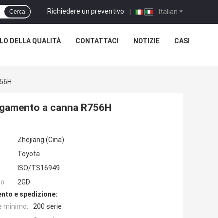
Richiedere un preventivo
|
Italian
Cerca
O DELLA QUALITÀ
CONTATTACI
NOTIZIE
CASI
756H
llegamento a canna R756H
Zhejiang (Cina)
Toyota
ISO/TS16949
o:
2GD
nto e spedizione:
e minimo:
200 serie