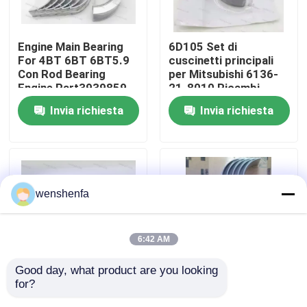
Su di noi
Engine Main Bearing
6D105 Set di
For 4BT 6BT 6BT5.9
cuscinetti principali
Con Rod Bearing
per Mitsubishi 6136-
Visita alla fabbrica
Engine Part3939859
21-8010 Ricambi
3802070
Cuscinetti per motori
Invia richiesta
Invia richiesta
diesel
Controllo della qualità
Contattaci
wenshenfa
Notizie
6:42 AM
Casi
Good day, what product are you looking 
for?
Cuscinetto principale
Parti del motore auto
CUSCINETTO PRINCIPALE DEL MOTORE
e cuscinetto a canna
cuscinetto principale