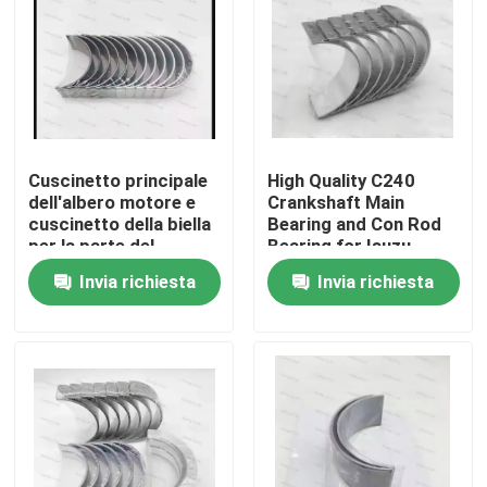
Cuscinetto principale
High Quality C240
dell'albero motore e
Crankshaft Main
cuscinetto della biella
Bearing and Con Rod
per la parte del
Bearing for Isuzu
motore diesel del
Motor Diesel Engine
Invia richiesta
Invia richiesta
motore 6D114
Part
3950661 3945918
Casa.
Prodotti
video