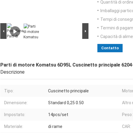
Quantità di ordin
Imballaggi partico
Tempi di conseg
Termini di pagam
Capacità di alim
Contatto
Parti di motore Komatsu 6D95L Cuscinetto principale 620
Descrizione
Tipo:
Cuscinetto principale
Motor
Dimensione:
Standard 0,25 0.50
Altro
Impostato:
14pcs/set
Peso:
Materiale:
di rame
CAR: