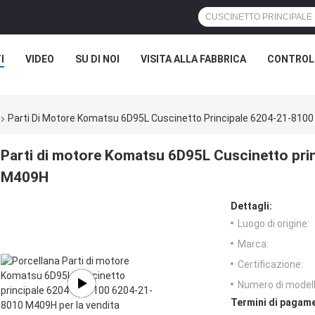
I
VIDEO
SU DI NOI
VISITA ALLA FABBRICA
CONTROLL
Parti Di Motore Komatsu 6D95L Cuscinetto Principale 6204-21-81
Parti di motore Komatsu 6D95L Cuscinetto pr
M409H
Dettagli:
Luogo di origine:
Marca:
Certificazione:
Numero di modell
Termini di pagame