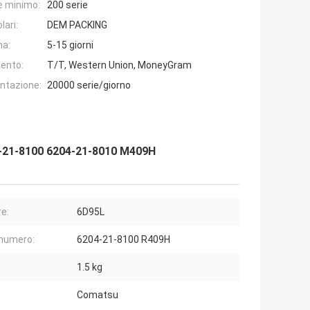
e minimo:
200 serie
lari:
DEM PACKING
na:
5-15 giorni
ento:
T/T, Western Union, MoneyGram
entazione:
20000 serie/giorno
4-21-8100 6204-21-8010 M409H
e:
6D95L
 numero:
6204-21-8100 R409H
1.5 kg
Comatsu