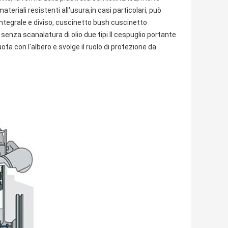
ateriali resistenti all'usura,in casi particolari, può
 integrale e diviso, cuscinetto bush cuscinetto
enza scanalatura di olio due tipi.Il cespuglio portante
ota con l'albero e svolge il ruolo di protezione da