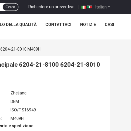
Richiedere un preventivo
|
Italian
Cerca
O DELLA QUALITÀ
CONTATTACI
NOTIZIE
CASI
00 6204-21-8010 M409H
incipale 6204-21-8100 6204-21-8010
Zhejiang
DEM
ISO/TS16949
o:
M409H
nto e spedizione: