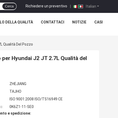
Richiedere un preventivo
|
Italian
Cerca
O DELLA QUALITÀ
CONTATTACI
NOTIZIE
CASI
L Qualità Del Pozzo
er Hyundai J2 JT 2.7L Qualità del
ZHEJIANG
TAJHO
ISO 9001:2008 ISO/TS16949 CE
o:
0K6Z1-11-SE0
nto e spedizione: