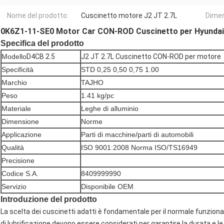
Nome del prodotto:
Cuscinetto motore J2 JT 2.7L
Dimen
0K6Z1-11-SE0 Motor Car CON-ROD Cuscinetto per Hyundai J
Specifica del prodotto
Modello
D4CB 2.5
J2 JT 2.7L Cuscinetto CON-ROD per motore
Specificità
STD 0,25 0,50 0,75 1.00
Marchio
TAJHO
Peso
1.41 kg/pc
Materiale
Leghe di alluminio
Dimensione
Norme
Applicazione
Parti di macchine/parti di automobili
Qualità
ISO 9001:2008 Norma ISO/TS16949
Precisione
Codice S.A.
8409999990
Servizio
Disponibile OEM
Introduzione del prodotto
La scelta dei cuscinetti adatti è fondamentale per il normale funz
di lubrificazione devono essere considerati per garantire la durata e le