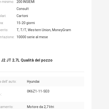
e minimo:
200 INSIEMI
Consult
lari:
Cartoni
na:
15-20 giorni
ento:
T, T/T, Western Union, MoneyGram
entazione:
10000 serie al mese
2 JT 2.7L Qualità del pozzo
 dell' auto:
Hyundai
0K6Z1-11-SE0
.:
camento:
Motore da 2,7 litri