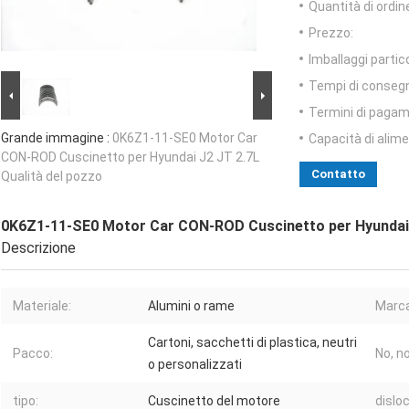
Quantità di ordin
Prezzo:
Imballaggi partico
Tempi di conseg
Termini di pagam
Grande immagine :
0K6Z1-11-SE0 Motor Car
Capacità di alim
CON-ROD Cuscinetto per Hyundai J2 JT 2.7L
Contatto
Qualità del pozzo
0K6Z1-11-SE0 Motor Car CON-ROD Cuscinetto per Hyundai J
Descrizione
Materiale:
Alumini o rame
Marca
Cartoni, sacchetti di plastica, neutri
Pacco:
No, no
o personalizzati
tipo:
Cuscinetto del motore
dislo