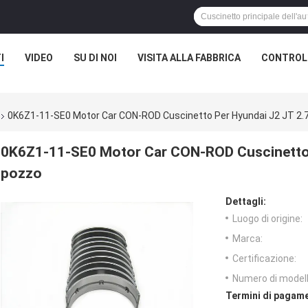
I
VIDEO
SU DI NOI
VISITA ALLA FABBRICA
CONTROLL
0K6Z1-11-SE0 Motor Car CON-ROD Cuscinetto Per Hyundai J2 JT 2.7
0K6Z1-11-SE0 Motor Car CON-ROD Cuscinetto p
pozzo
Dettagli:
Luogo di origine:
Marca:
Certificazione:
Numero di modell
Termini di pagame