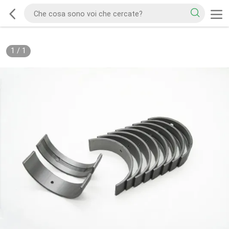
1
/
1