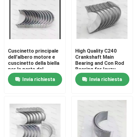
Cuscinetto principale
High Quality C240
dell'albero motore e
Crankshaft Main
cuscinetto della biella
Bearing and Con Rod
per la parte del
Bearing for Isuzu
motore diesel del
Motor Diesel Engine
Invia richiesta
Invia richiesta
motore 6D114
Part
3950661 3945918
Casa.
Prodotti
video