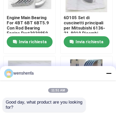
Su di noi
Engine Main Bearing
6D105 Set di
For 4BT 6BT 6BT5.9
cuscinetti principali
Con Rod Bearing
per Mitsubishi 6136-
Visita alla fabbrica
Engine Part3939859
21-8010 Ricambi
3802070
Cuscinetti per motori
Invia richiesta
Invia richiesta
diesel
Controllo della qualità
Contattaci
wenshenfa
Notizie
11:51 AM
Casi
Good day, what product are you looking 
for?
Cuscinetto principale
Parti del motore auto
CUSCINETTO PRINCIPALE DEL MOTORE
e cuscinetto a canna
cuscinetto principale